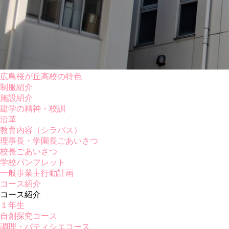
広島桜が丘高校の特色
制服紹介
施設紹介
建学の精神・校訓
沿革
教育内容（シラバス）
理事長・学園長ごあいさつ
校長ごあいさつ
学校パンフレット
一般事業主行動計画
コース紹介
コース紹介
１年生
自創探究コース
調理・パティシエコース