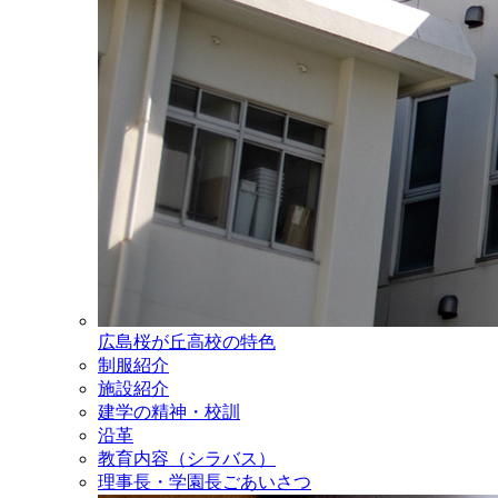
広島桜が丘高校の特色
制服紹介
施設紹介
建学の精神・校訓
沿革
教育内容（シラバス）
理事長・学園長ごあいさつ