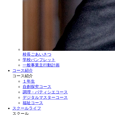
校長ごあいさつ
学校パンフレット
一般事業主行動計画
コース紹介
コース紹介
１年生
自創探究コース
調理・パティシエコース
デジタルマスターコース
福祉コース
スクールライフ
スクール