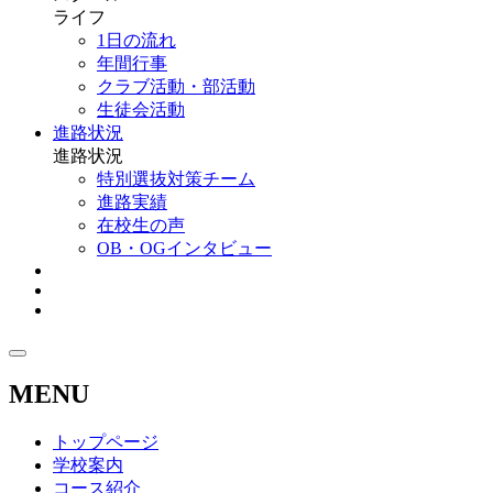
ライフ
1日の流れ
年間行事
クラブ活動・部活動
生徒会活動
進路状況
進路状況
特別選抜対策チーム
進路実績
在校生の声
OB・OGインタビュー
MENU
トップページ
学校案内
コース紹介