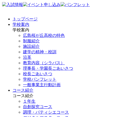
トップページ
学校案内
学校案内
広島桜が丘高校の特色
制服紹介
施設紹介
建学の精神・校訓
沿革
教育内容（シラバス）
理事長・学園長ごあいさつ
校長ごあいさつ
学校パンフレット
一般事業主行動計画
コース紹介
コース紹介
１年生
自創探究コース
調理・パティシエコース