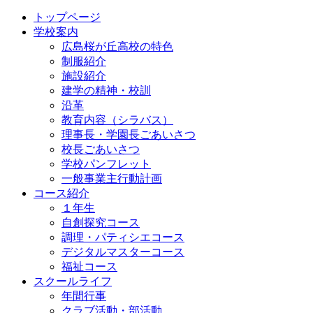
トップページ
学校案内
広島桜が丘高校の特色
制服紹介
施設紹介
建学の精神・校訓
沿革
教育内容（シラバス）
理事長・学園長ごあいさつ
校長ごあいさつ
学校パンフレット
一般事業主行動計画
コース紹介
１年生
自創探究コース
調理・パティシエコース
デジタルマスターコース
福祉コース
スクールライフ
年間行事
クラブ活動・部活動