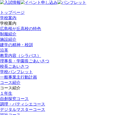
トップページ
学校案内
学校案内
広島桜が丘高校の特色
制服紹介
施設紹介
建学の精神・校訓
沿革
教育内容（シラバス）
理事長・学園長ごあいさつ
校長ごあいさつ
学校パンフレット
一般事業主行動計画
コース紹介
コース紹介
１年生
自創探究コース
調理・パティシエコース
デジタルマスターコース
福祉コース