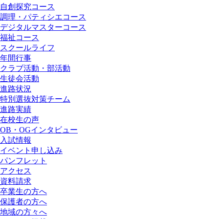
自創探究コース
調理・パティシエコース
デジタルマスターコース
福祉コース
スクールライフ
年間行事
クラブ活動・部活動
生徒会活動
進路状況
特別選抜対策チーム
進路実績
在校生の声
OB・OGインタビュー
入試情報
イベント申し込み
パンフレット
アクセス
資料請求
卒業生の方へ
保護者の方へ
地域の方々へ