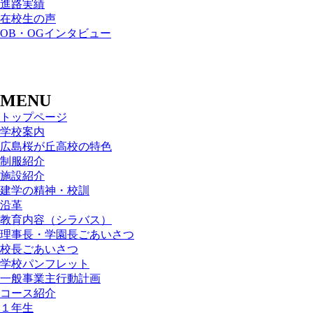
進路実績
在校生の声
OB・OGインタビュー
MENU
トップページ
学校案内
広島桜が丘高校の特色
制服紹介
施設紹介
建学の精神・校訓
沿革
教育内容（シラバス）
理事長・学園長ごあいさつ
校長ごあいさつ
学校パンフレット
一般事業主行動計画
コース紹介
１年生