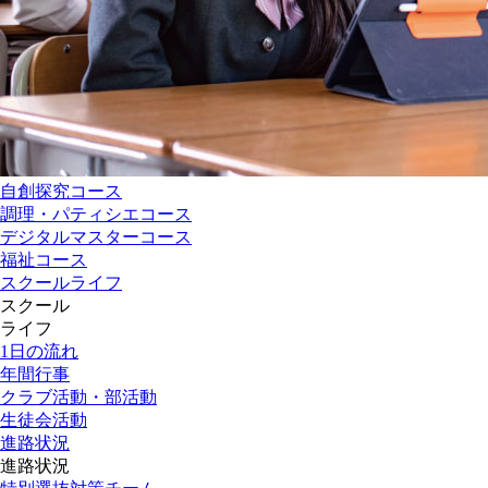
自創探究コース
調理・パティシエコース
デジタルマスターコース
福祉コース
スクールライフ
スクール
ライフ
1日の流れ
年間行事
クラブ活動・部活動
生徒会活動
進路状況
進路状況