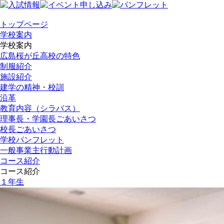
トップページ
学校案内
学校案内
広島桜が丘高校の特色
制服紹介
施設紹介
建学の精神・校訓
沿革
教育内容（シラバス）
理事長・学園長ごあいさつ
校長ごあいさつ
学校パンフレット
一般事業主行動計画
コース紹介
コース紹介
１年生