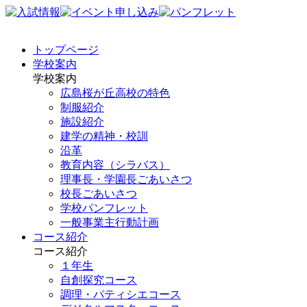
トップページ
学校案内
学校案内
広島桜が丘高校の特色
制服紹介
施設紹介
建学の精神・校訓
沿革
教育内容（シラバス）
理事長・学園長ごあいさつ
校長ごあいさつ
学校パンフレット
一般事業主行動計画
コース紹介
コース紹介
１年生
自創探究コース
調理・パティシエコース