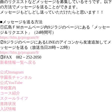
曲のリクエストなどメッセージを募集しているそうです。以下
の方法でメッセージを送ることができます。
メッセージもどしどし送っていただけたらと思います！！
■メッセージを送る方法
①広島ＦＭホームページ内9ジラジのページにある「メッセー
ジ＆リクエスト」（24時間可）
https://hfm.jp/program/9/
②9ジラジのページにあるLINEのアイコンから友達追加してメ
ッセージを送る（放送当日20時～22時）
https://hfm.jp/program/9/
③FAX 082－252-2050
新着情報一覧へ戻る
公式Instagram
学園長チャンネル
公式YouTube
学校案内
コース紹介
スクールライフ
進路状況
入試情報