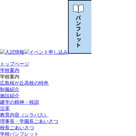
トップページ
学校案内
学校案内
広島桜が丘高校の特色
制服紹介
施設紹介
建学の精神・校訓
沿革
教育内容（シラバス）
理事長・学園長ごあいさつ
校長ごあいさつ
学校パンフレット