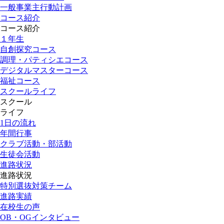
一般事業主行動計画
コース紹介
コース紹介
１年生
自創探究コース
調理・パティシエコース
デジタルマスターコース
福祉コース
スクールライフ
スクール
ライフ
1日の流れ
年間行事
クラブ活動・部活動
生徒会活動
進路状況
進路状況
特別選抜対策チーム
進路実績
在校生の声
OB・OGインタビュー