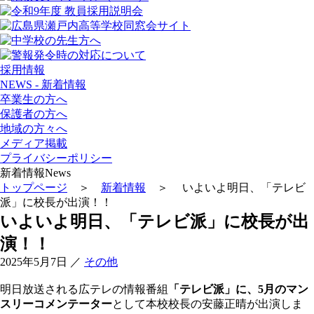
採用情報
NEWS - 新着情報
卒業生の方へ
保護者の方へ
地域の方々へ
メディア掲載
プライバシーポリシー
新着情報
News
トップページ
＞
新着情報
＞ いよいよ明日、「テレビ
派」に校長が出演！！
いよいよ明日、「テレビ派」に校長が出
演！！
2025年5月7日
／
その他
明日放送される広テレの情報番組
「テレビ派」に、5月のマン
スリーコメンテーター
として本校校長の安藤正晴が出演しま