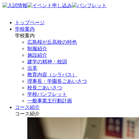
トップページ
学校案内
学校案内
広島桜が丘高校の特色
制服紹介
施設紹介
建学の精神・校訓
沿革
教育内容（シラバス）
理事長・学園長ごあいさつ
校長ごあいさつ
学校パンフレット
一般事業主行動計画
コース紹介
コース紹介