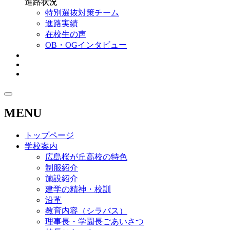
進路状況
特別選抜対策チーム
進路実績
在校生の声
OB・OGインタビュー
MENU
トップページ
学校案内
広島桜が丘高校の特色
制服紹介
施設紹介
建学の精神・校訓
沿革
教育内容（シラバス）
理事長・学園長ごあいさつ