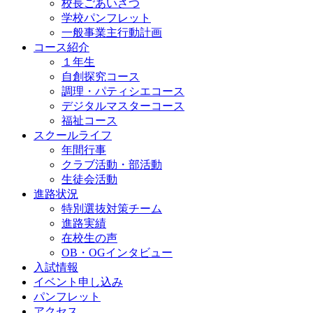
校長ごあいさつ
学校パンフレット
一般事業主行動計画
コース紹介
１年生
自創探究コース
調理・パティシエコース
デジタルマスターコース
福祉コース
スクールライフ
年間行事
クラブ活動・部活動
生徒会活動
進路状況
特別選抜対策チーム
進路実績
在校生の声
OB・OGインタビュー
入試情報
イベント申し込み
パンフレット
アクセス