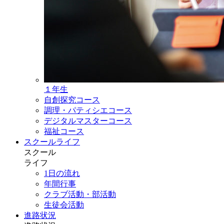
１年生
自創探究コース
調理・パティシエコース
デジタルマスターコース
福祉コース
スクールライフ
スクール
ライフ
1日の流れ
年間行事
クラブ活動・部活動
生徒会活動
進路状況