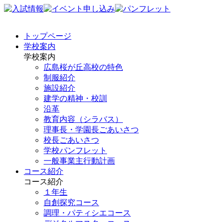
トップページ
学校案内
学校案内
広島桜が丘高校の特色
制服紹介
施設紹介
建学の精神・校訓
沿革
教育内容（シラバス）
理事長・学園長ごあいさつ
校長ごあいさつ
学校パンフレット
一般事業主行動計画
コース紹介
コース紹介
１年生
自創探究コース
調理・パティシエコース