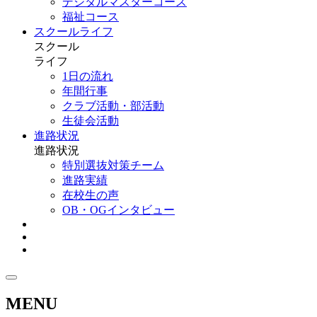
デジタルマスターコース
福祉コース
スクールライフ
スクール
ライフ
1日の流れ
年間行事
クラブ活動・部活動
生徒会活動
進路状況
進路状況
特別選抜対策チーム
進路実績
在校生の声
OB・OGインタビュー
MENU