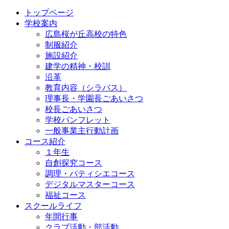
トップページ
学校案内
広島桜が丘高校の特色
制服紹介
施設紹介
建学の精神・校訓
沿革
教育内容（シラバス）
理事長・学園長ごあいさつ
校長ごあいさつ
学校パンフレット
一般事業主行動計画
コース紹介
１年生
自創探究コース
調理・パティシエコース
デジタルマスターコース
福祉コース
スクールライフ
年間行事
クラブ活動・部活動