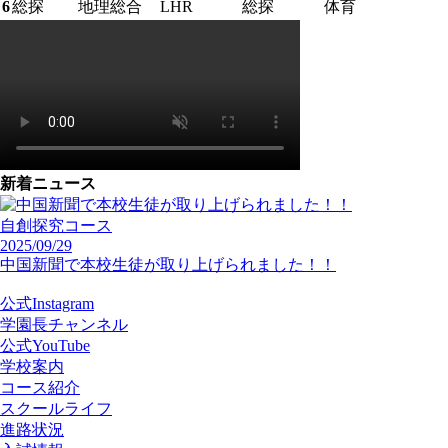
6
総探
地理総合
LHR
総探
体育
新着ニュース
自創探究コース
2025/09/29
中国新聞で本校生徒が取り上げられました！！
公式Instagram
学園長チャンネル
公式YouTube
学校案内
コース紹介
スクールライフ
進路状況