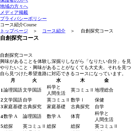
保護者の方へ
地域の方々へ
メディア掲載
プライバシーポリシー
コース紹介
Course
トップページ
＞
コース紹介
＞ 自創探究コース
自創探究コース
自創探究コース
興味があることを体験し深掘りしながら「なりたい自分」を見
やりたいこと・興味があることがなくても大丈夫。それを見つ
自ら見つけた希望進路に対応できるコースになっています。
月
火
水
木
金
科学と
論理国語
文学国語
英コミュⅡ
地理総合
1
人間生活
2
文学国語
自学
英コミュⅡ
数学Ⅰ
保健
3
家庭基礎
古典探究
家庭基礎
古典探究
自学
科学と
数学 A
論理国語
数学 A
体育
4
人間生活
5
総探
英コミュⅡ
総探
総探
英コミュⅡ