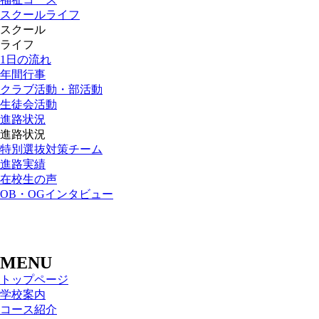
スクールライフ
スクール
ライフ
1日の流れ
年間行事
クラブ活動・部活動
生徒会活動
進路状況
進路状況
特別選抜対策チーム
進路実績
在校生の声
OB・OGインタビュー
MENU
トップページ
学校案内
コース紹介