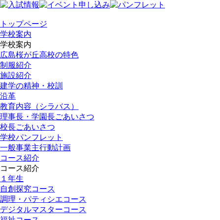
トップページ
学校案内
学校案内
広島桜が丘高校の特色
制服紹介
施設紹介
建学の精神・校訓
沿革
教育内容（シラバス）
理事長・学園長ごあいさつ
校長ごあいさつ
学校パンフレット
一般事業主行動計画
コース紹介
コース紹介
１年生
自創探究コース
調理・パティシエコース
デジタルマスターコース
福祉コース