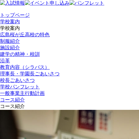
トップページ
学校案内
学校案内
広島桜が丘高校の特色
制服紹介
施設紹介
建学の精神・校訓
沿革
教育内容（シラバス）
理事長・学園長ごあいさつ
校長ごあいさつ
学校パンフレット
一般事業主行動計画
コース紹介
コース紹介