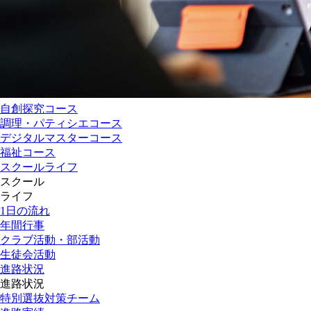
自創探究コース
調理・パティシエコース
デジタルマスターコース
福祉コース
スクールライフ
スクール
ライフ
1日の流れ
年間行事
クラブ活動・部活動
生徒会活動
進路状況
進路状況
特別選抜対策チーム