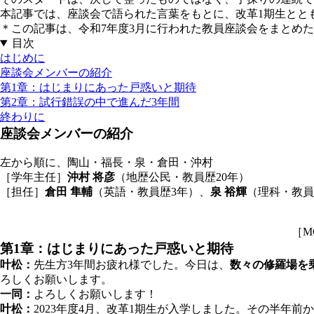
本記事では、座談会で語られた言葉をもとに、改革1期生とと
＊この記事は、令和7年度3月に行われた教員座談会をまとめ
目次
はじめに
座談会メンバーの紹介
第1章：はじまりにあった戸惑いと期待
第2章：試行錯誤の中で進んだ3年間
終わりに
座談会メンバーの紹介
左から順に、陶山・福長・泉・倉田・沖村
［学年主任］
沖村 将彦
（地歴公民・教員歴20年）
［担任］
倉田 隼輔
（英語・教員歴3年）、
泉 裕輝
（理科・教員
［M
第1章：はじまりにあった戸惑いと期待
叶松：
先生方3年間お疲れ様でした。今日は、
数々の修羅場を
ろしくお願いします。
一同：
よろしくお願いします！
叶松：
2023年度4月、改革1期生が入学しました。その半年