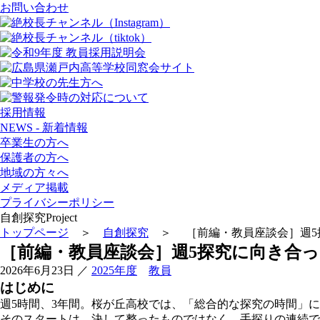
お問い合わせ
採用情報
NEWS - 新着情報
卒業生の方へ
保護者の方へ
地域の方々へ
メディア掲載
プライバシーポリシー
自創探究
Project
トップページ
＞
自創探究
＞ ［前編・教員座談会］週5
［前編・教員座談会］週5探究に向き合っ
2026年6月23日
／
2025年度
教員
はじめに
週5時間、3年間。桜が丘高校では、「総合的な探究の時間」
そのスタートは、決して整ったものではなく、手探りの連続で