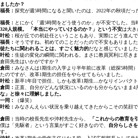
ましたか？
福長：
探究が週5時間になると聞いたのは、2022年の秋頃だ
福長：
とにかく「週5時間をどう使うのか」が不安でした。当
320人規模。 「本当にやっていけるのか？」という不安
は大き
叶松：
桜が丘での初赴任ということもあり、実際にどう進んで
福長：
そうですね。初めてのことだったので不安もありました
徒たちに関われることは、すごく魅力的
だなと感じていました
叶松：
生徒の変化の瞬間に関われる。まさに教員冥利に尽きま
倉田先生はいかがですか？
倉田：
みなさんは1期生の入学より半年前に改革（総探5時間
たのですが、改革1期生の担任をやらせてもらいました。
叶松：
新卒1年目で担任、しかも改革1期生…かなりインパク
倉田：
正直、自分がどんな状況にいるのかも分からないまま4
な」と徐々に理解しました。
一同：
（爆笑）
叶松：
みなさんえらい状況を乗り越えてきたからこその笑顔で
倉田：
当時の校長先生や沖村先生から、
「これからの教育を
僕は「先駆者」という言葉がすごく好きなので、
自分らしさを
す。