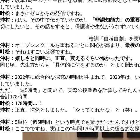
沖村：
改革1期生の学年主任になる前、入試広報部長として生
していました。
叶松：
まさにゼロからの発信ですね。
沖村：
はい。その中で伝えていたのが、
「非認知能力」の重要
切にしたいと。その話をすると、保護者や生徒がうなずいてく
校訓「自考自創」を実
沖村：
オープンスクールを重ねるごとに関心が高まり、
最後の
叶松：
それはすごい反響ですね。
沖村：嬉しさと同時に、正直、震えるくらい怖かったです。
同じ頃、先生方からも「具体的に何をするのか」とよく聞か
沖村：
2022年に総合的な探究の時間が生まれて、2023年は、
していました。
ただ、「週5時間」と聞いて、実際の授業数を計算してみたん
合計178時間。
叶松：178時間…！
沖村：
正直、愕然としました。「やってくれたな」と（笑）。
沖村：
5単位（週5時間）という時点でも驚きだったんですけ
叶松：
ここでですね、実はこの“年間170時間以上の総合的な