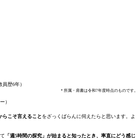
教員歴6年）
＊所属・肩書は令和7年度時点のものです。
ザー）
からこそ言えること
をざっくばらんに伺えたらと思います。よ
して
「週5時間の探究」が始まると知ったとき、率直にどう感じ