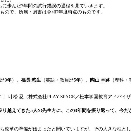
もに歩んだ3年間の試行錯誤の過程を見ていきます。
たもので、所属・肩書は令和7年度時点のものです。
歴9年）、
福長 悠生
（英語・教員歴5年）、
陶山 卓路
（理科・
C］ 叶松 忍（株式会社PLAY SPACE／松本学園教育アドバイ
乗り越えてきた5人の先生方に、この3年間を振り返って、今だ
前から改革の準備が始まったと聞いていますが、その大きな柱と