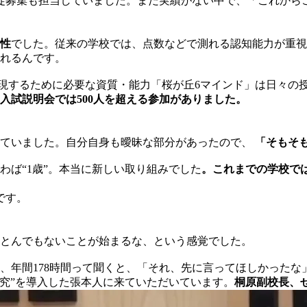
徒募集も担当していました。まだ実績がない中で、「これから
性
でした。従来の学校では、点数などで測れる認知能力が重視
れるんです。
現するために必要な資質・能力「桜が丘6マインド」は日々の
入試説明会では500人を超える参加がありました。
れていました。自分自身も曖昧な部分があったので、
「そもそ
いわば“1歳”。本当に新しい取り組みでした
。これまでの学校で
です。
とんでもないことが始まるな、という感覚でした。
ど、年間178時間って聞くと、「それ、先に言ってほしかった
探究”を導入した張本人に来ていただいています。
桐原副校長、