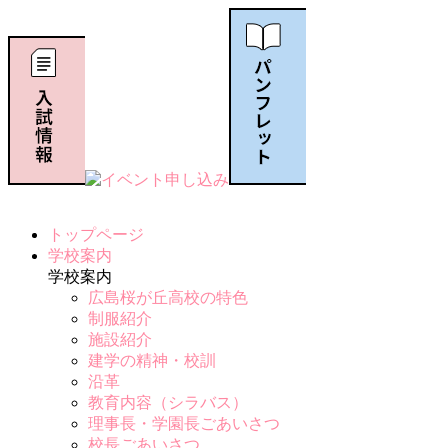
トップページ
学校案内
学校案内
広島桜が丘高校の特色
制服紹介
施設紹介
建学の精神・校訓
沿革
教育内容（シラバス）
理事長・学園長ごあいさつ
校長ごあいさつ